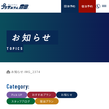
団体予約
宿泊予約
TOPICS
›
お知らせ
›
IMG_2374
Category:
Pick UP
おすすめプラン
お知らせ
スタッフブログ
宿泊プラン