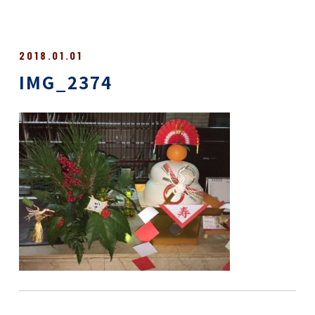
2018.01.01
IMG_2374