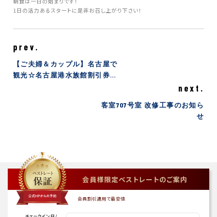
朝食は一日の始まりです！
1日の活力あるスタートに是非お召し上がり下さい！
prev.
【ご夫婦＆カップル】名古屋で
観光☆名古屋港水族館割引券付
☆駐車場無料☆お土産付＜朝食
next.
付＞
客室707号室 改修工事のお知ら
せ
会員様限定ベストレートのご案内
会員割引適用で最安値
チェックイン日
/
-