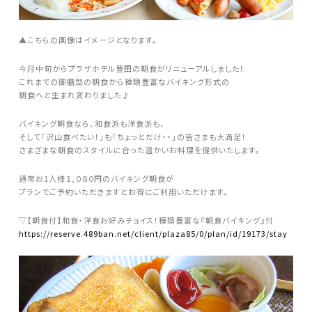
▲こちらの画像はイメージとなります。
今月中旬からプラザホテル豊田の朝食がリニューアルしました！
これまでの御膳型の朝食から種類豊富なバイキング形式の
朝食へと生まれ変わりました♪
バイキング朝食なら、和食派も洋食派も、
そして「沢山食べたい！」も「ちょっとだけ・・」の皆さまも大満足！
さまざまな朝食のスタイルに合った温かいお料理を提供いたします。
通常お1人様１,０８０円のバイキング朝食が
プランでご予約いただきますとお得にご利用いただけます。
▽【朝食付】和食・洋食お好みチョイス！種類豊富な『朝食バイキング』付
https://reserve.489ban.net/client/plaza85/0/plan/id/19173/stay