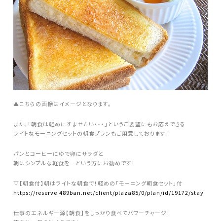
▲こちらの画像はイメージとなります。
また、「朝食は軽めにすませたい・・・」というご要望にもお応えできる
ライトなモーニングセットの朝食プランもご用意しております！
パンとコーヒーにゆで卵にサラダと
朝はシンプルな軽食を…という方にお勧めです！
▽【朝食付】朝はライトな朝食で！軽めの「モーニング朝食セット」付
https://reserve.489ban.net/client/plaza85/0/plan/id/19172/stay
仕事のエネルギー源【朝食】をしっかり食べてパワーチャージ！