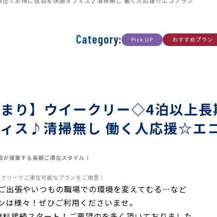
滞在でお得に宿泊＆快適オフィス♪清掃無し 働く人応援☆エコプラン
Category:
Pick UP
おすすめプラン
まり】ウイークリー◇4泊以上長
ィス♪清掃無し 働く人応援☆エ
田が提案する長期ご滞在スタイル！
ークリーでご滞在可能なプランをご用意！
ご出張やいつもの職場での環境を変えてむる…など
ンは様々！ぜひご利用くださいませ。
Fi無料接続スタート！ご要望のを多く頂いておりました