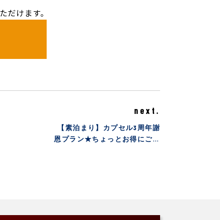
いただけます。
next.
【素泊まり】カプセル3周年謝
恩プラン★ちょっとお得にご利
用できます！＜男性専用＞