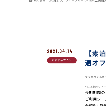
›
お知らせ
›
【素泊まり】ウイークリー◇4泊以上長期
2021.04.14
【素泊
適オフ
おすすめプラン
プラザホテル豊
4泊以上のウィ
長期期間の
ご利用シー
全館Wi-