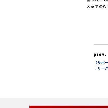
客室でのW
prev.
【サポー
Ｊリー
ン＜和