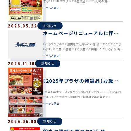
年もOPEN!! プラザホテル豊田屋上にて、岡崎の焼…
…もっと見る
2026.05.22
お知らせ
ホームページリニューアルに伴う、
一時的なサイト閲覧・宿泊予約停止
いつもプラザホテル豊田をご利用いただき、誠にありがとうござ
のお知らせ
います。 この度、お客様により快適にご利用いただけるよう、当
ホ…
…もっと見る
2025.11.19
お知らせ
【2025年プラザの特選品】お歳暮
に！年末年始の食卓に！
今年も年末シーズンがやってまいりましたね！ シーズンにあわ
せましてプラザホテル豊田から お歳暮や年末年始の…
…もっと見る
2025.05.08
お知らせ