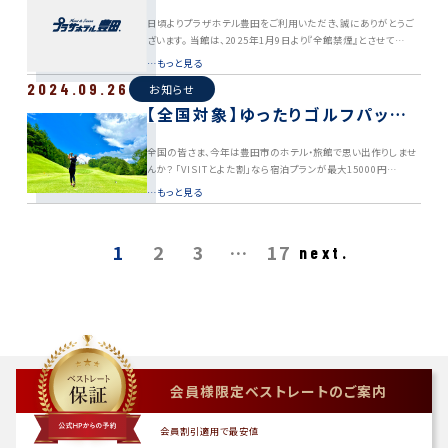
日頃よりプラザホテル豊田をご利用いただき、誠にありがとうご
ざいます。 当館は、2025年1月9日より『全館禁煙』とさせて…
…もっと見る
2024.09.26
お知らせ
【全国対象】ゆったりゴルフパック
が最大割引15000円！「VISITとよ
全国の皆さま、今年は豊田市のホテル・旅館で思い出作りしませ
た割」を利用してゴルフ・SPA・サウ
んか？ 「VISITとよた割」なら宿泊プランが最大15000円…
ナ三昧！
…もっと見る
1
2
3
…
17
next.
会員様限定ベストレートのご案内
会員割引適用で最安値