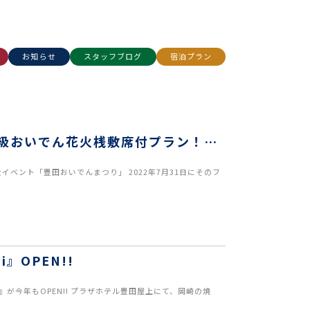
お知らせ
スタッフブログ
宿泊プラン
大級おいでん花火桟敷席付プラン！の
ベント「豊田おいでんまつり」 2022年7月31日にそのフ
』OPEN!!
』が今年もOPEN!! プラザホテル豊田屋上にて、岡崎の焼