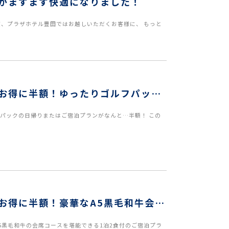
がますます快適になりました！
度、プラザホテル豊田ではお越しいただくお客様に、 もっと
お得に半額！ゆったりゴルフパック
パックの日帰りまたはご宿泊プランがなんと…半額！ この
お得に半額！豪華なA5黒毛和牛会席
5黒毛和牛の会席コースを堪能できる1泊2食付のご宿泊プラ