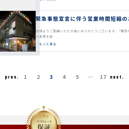
緊急事態宣言に伴う営業時間短縮の
日頃よりご愛顧いただき誠にありがとうございます。 ｢緊
り変更を延…
…もっと見る
1
2
3
4
5
…
17
prev.
next.