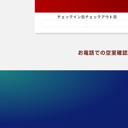
チェックイン日
チェックアウト日
-
English
中国語
〒470-1201
愛知県豊田市豊栄町1丁目88番地