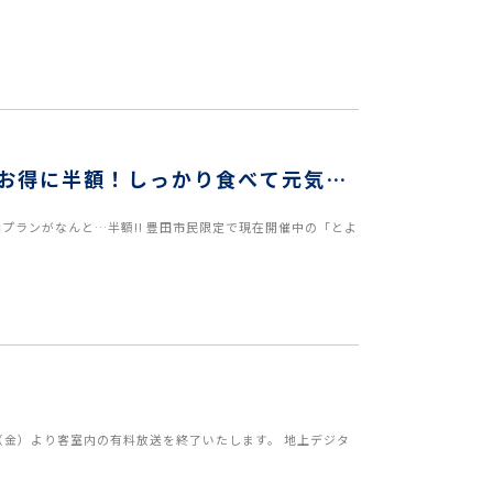
お得に半額！しっかり食べて元気一
プランがなんと…半額!! 豊田市民限定で現在開催中の「とよ
1（金）より客室内の有料放送を終了いたします。 地上デジタ