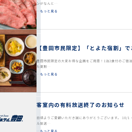
ンがなんと…
…もっと見る
【豊田市民限定】「とよた宿割」で
杯の朝食・夕食付！＜1泊2食付＞
豊田市民限定の大変お得な企画をご用意！1泊2食付のご宿泊
た夏割…
…もっと見る
客室内の有料放送終了のお知らせ
日頃よりご愛顧いただき誠にありがとうございます。 10/
ル放送…
…もっと見る