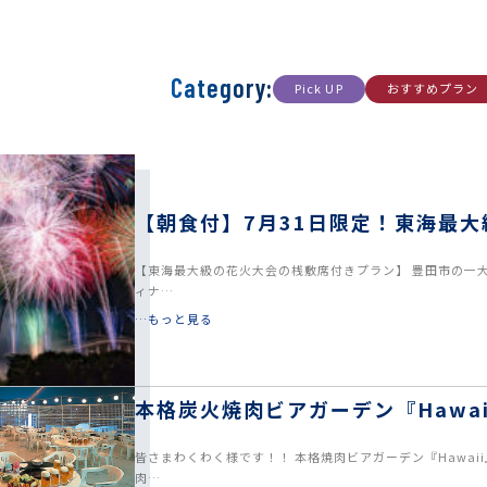
Category:
Pick UP
おすすめプラン
【朝食付】7月31日限定！東海最
ご案内
【東海最大級の花火大会の桟敷席付きプラン】 豊田市の一大イ
ィナ…
…もっと見る
本格炭火焼肉ビアガーデン『Hawaii
皆さまわくわく様です！！ 本格焼肉ビアガーデン『Hawaii
肉…