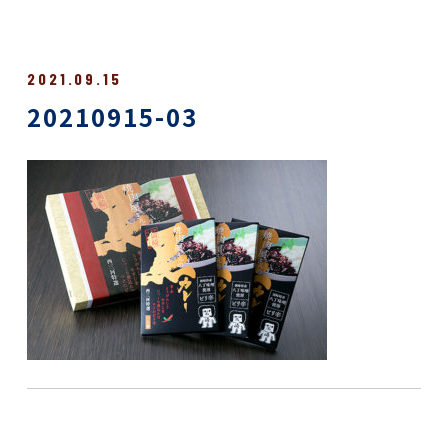
2021.09.15
20210915-03