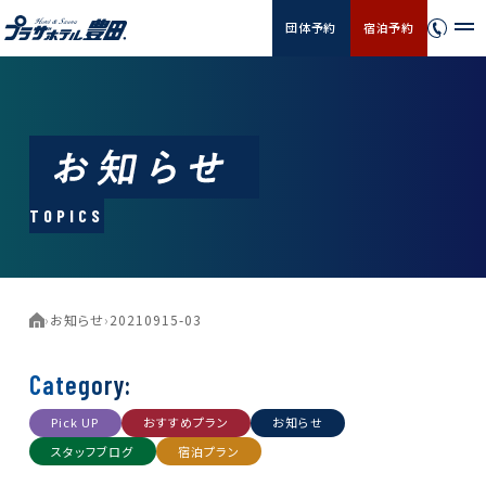
団体予約
宿泊予約
TOPICS
›
お知らせ
›
20210915-03
Category:
Pick UP
おすすめプラン
お知らせ
スタッフブログ
宿泊プラン