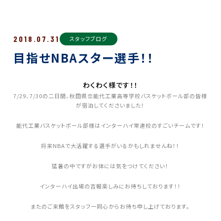
2018.07.31
スタッフブログ
目指せNBAスター選手！！
わくわく様です！！
7/29、7/30の二日間、秋田県立能代工業高等学校バスケットボール部の皆様
が宿泊してくださいました！
能代工業バスケットボール部様はインターハイ常連校のすごいチームです！
将来NBAで大活躍する選手がいるかもしれませんね！！
猛暑の中ですがお体には気をつけてください！
インターハイ出場の吉報楽しみにお待ちしております！！
またのご来館をスタッフ一同心からお待ち申し上げております。