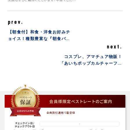
prev.
【朝食付】和食・洋食お好みチ
ョイス！種類豊富な『朝食バイ
キング』付
next.
コスプレ、アマチュア物販！
「あいちポップカルチャーフェ
スティバル2020」に参加する
ならプラザホテル豊田にご宿泊
を！
会員様限定ベストレートのご案内
会員割引適用で最安値
チェックイン日
/
-
チェックアウト日