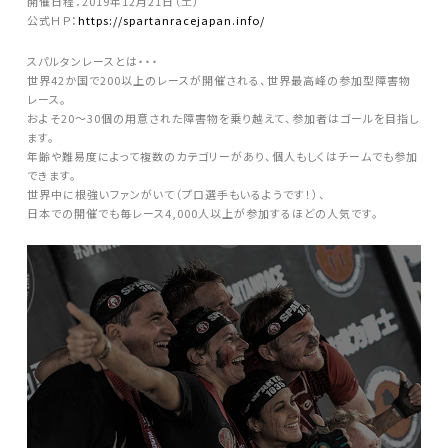
開催日程：2019年12月21日（土）
公式ＨＰ：
https://spartanracejapan.info/
スパルタンレースとは・・・
世界42か国で200以上のレースが開催される、世界最高峰の参加型障害物
レース。
およそ20〜30個の用意された障害物を乗り越えて、参加者はゴールを目指し
ます。
年齢や難易度によって複数のカテゴリーがあり、個人もしくはチームでも参加
できます。
世界中に根強いファンがいて（プロ選手もいるようです！）、
日本での開催でも毎レース4,000人以上が参加するほどの人気です。