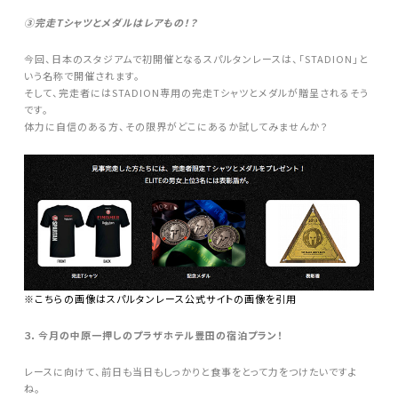
③完走Tシャツとメダルはレアもの！？
今回、日本のスタジアムで初開催となるスパルタンレースは、「STADION」と
いう名称で開催されます。
そして、完走者にはSTADION専用の完走Tシャツとメダルが贈呈されるそう
です。
体力に自信のある方、その限界がどこにあるか試してみませんか？
※こちらの画像はスパルタンレース公式サイトの画像を引用
３．今月の中原一押しのプラザホテル豊田の宿泊プラン！
レースに向けて、前日も当日もしっかりと食事をとって力をつけたいですよ
ね。