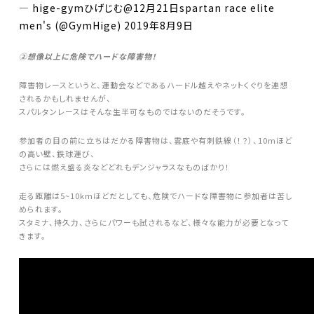
— hige-gymひげじむ@12月21日spartan race elite
men's (@GymHige)
2019年8月9日
②想像以上に危険でハードな障害物！
障害物レースというと、運動会などであるハードル越えやネットくぐりを連想
されるかもしれませんが、
スパルタンレースはそんな生半可なものではないのだそうです。
参加者の目の前に立ちはだかる障害物は、雲底や有刺鉄線（！？）、10mほど
の高い壁、鉄球運び、
さらには燃え盛る炎などどれもデンジャラスなものばかり！
走る距離は5~10kmほどだとしても、危険でハードな障害物に参加者は苦し
められます。
スタミナ、持久力、さらにパワーも試されるなど、様々な能力が必要となって
きます。