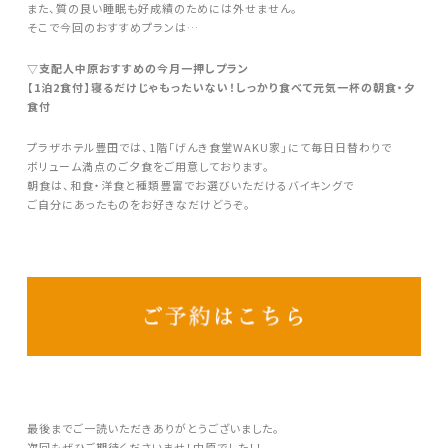
また、質の良い睡眠も好成績のためには外せません。
そこで今回のおすすめプランは…
▽支配人中原おすすめの今月一押しプラン
【1泊2食付】寝るだけじゃもったいない！しっかり食べて元気一杯の朝食・夕
食付
プラザホテル豊田では、1階「げんき食堂WAKU家」にて毎日日替わりで
ボリューム満点のご夕食をご用意しております。
朝食は、和食・洋食と種類豊富でお選びいただけるバイキングで
ご自分にあったものをお好きなだけどうぞ。
最後までご一読いただきありがとうございました。
次回もぜひご期待くださいませ！中原でした！！