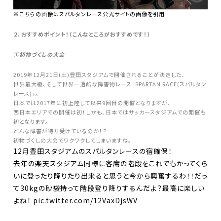
※こちらの画像はスパルタンレース公式サイトの画像を引用
２．おすすめポイント！（こんなところがおすすめです！）
①初物づくしの大会
2019年12月21日(土)豊田スタジアムで開催されることが決定した、
世界最大級、そして世界一過酷な障害物レース「SPARTAN RACE(スパルタン
レース)」。
日本では2017年に初上陸して以来9回目の開催となりますが、
西日本エリアでの開催は初！しかも、日本ではサッカースタジアムでの開催も
初となります。
どんな障害が待ち受けているのか！？
初物づくしの大会でワクワクしてしまいますね。
12月豊田スタジアムのスパルタンレースの宿確保！
去年の楽天スタジアム同様に客席の階段をこれでもかってくら
いに登ったり降りたり出来ると思うと今から興奮するわ！！だっ
て30kgの砂袋持って階段登り降りするんだよ？最高に楽しい
よね！
pic.twitter.com/12VaxDjsWV