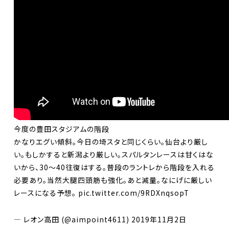
今度の豊田スタジアムの階段
かなりエグい傾斜。今日の埼スタと同じくらい。仙台より厳し
い。もしかすると新潟より厳しい。スパルタンレースは甘くはな
いから、30〜40往復はする。普段のラントレから階段を入れる
必要あり。当然大腿四頭筋も強化。あと減量。なにげに厳しい
レースになる予想。
pic.twitter.com/9RDXnqsopT
— レオン高田 (@aimpoint4611)
2019年11月2日