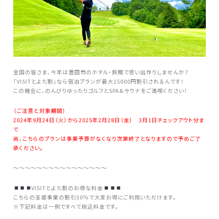
全国の皆さま、今年は豊田市のホテル・旅館で思い出作りしませんか？
「VISITとよた割」なら宿泊プランが最大15000円割引されるんです！
この機会に、のんびりゆったりゴルフとSPA&サウナをご満喫ください！
（ご注意と対象期間）
2024年9月24日（火）から2025年2月28日（金） 3月1日チェックアウト分ま
で
尚、こちらのプランは事業予算がなくなり次第終了となりますので予めご了
承ください。
〜〜〜〜〜〜〜〜〜〜〜〜〜〜〜〜
VISITとよた割のお得な料金
こちらの支援事業の割引30％で大変お得にご利用いただけます。
※下記料金は一例ですべて税込料金です。