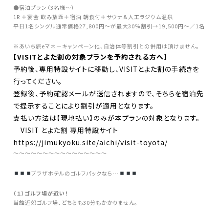
●宿泊プラン（3名様～）
1R ＋宴会 飲み放題＋宿泊 朝食付＋サウナ&人工ラジウム温泉
平日1名シングル通常価格27,800円～が最大30％割引→19,500円～／1名
※あいち旅eマネーキャンペーン他、自治体等割引との併用は頂けません。
【VISITとよた割の対象プランを予約される方へ】
予約後、専用特設サイトに移動し、VISITとよた割の手続きを
行ってください。
登録後、予約確認メールが送信されますので、そちらを宿泊先
で提示することにより割引が適用となります。
支払い方法は【現地払い】のみが本プランの対象となります。
VISIT とよた割 専用特設サイト
https://jimukyoku.site/aichi/visit-toyota/
〜〜〜〜〜〜〜〜〜〜〜〜〜〜〜〜
プラザホテルのゴルフパックなら…
（１）ゴルフ場が近い！
当館近郊ゴルフ場、どちらも30分もかかりません。