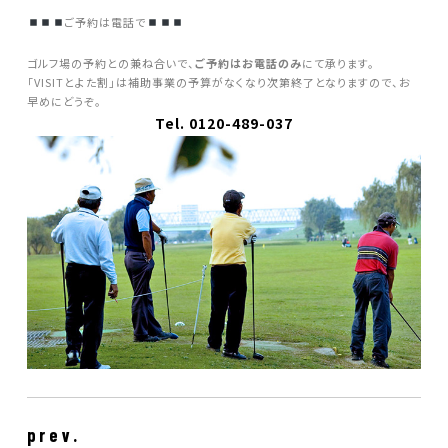
ご予約は電話で
ゴルフ場の予約との兼ね合いで、
ご予約はお電話のみ
にて承ります。
「VISITとよた割」は補助事業の予算がなくなり次第終了となりますので、お
早めにどうぞ。
Tel. 0120-489-037
prev.