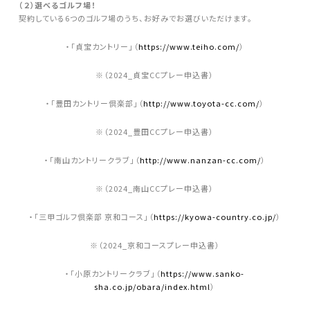
（２）選べるゴルフ場！
契約している6つのゴルフ場のうち、お好みでお選びいただけます。
・「貞宝カントリー」（
https://www.teiho.com/
）
※（2024_貞宝CCプレー申込書）
・「豊田カントリー倶楽部」（
http://www.toyota-cc.com/
）
※（2024_豊田CCプレー申込書）
・「南山カントリークラブ」（
http://www.nanzan-cc.com/
）
※（2024_南山CCプレー申込書）
・「三甲ゴルフ倶楽部 京和コース」（
https://kyowa-country.co.jp/
）
※（2024_京和コースプレー申込書）
・「小原カントリークラブ」（
https://www.sanko-
sha.co.jp/obara/index.html
）