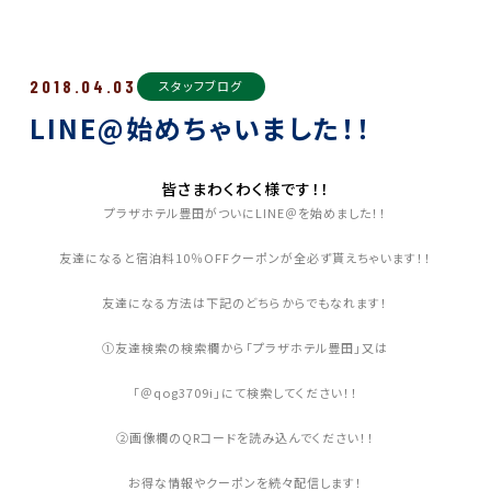
2018.04.03
スタッフブログ
LINE@始めちゃいました！！
皆さまわくわく様です！！
プラザホテル豊田がついにLINE＠を始めました！！
友達になると宿泊料10％OFFクーポンが全必ず貰えちゃいます！！
友達になる方法は下記のどちらからでもなれます！
①友達検索の検索欄から「プラザホテル豊田」又は
「＠qog3709i」にて検索してください！！
②画像欄のQRコードを読み込んでください！！
お得な情報やクーポンを続々配信します！