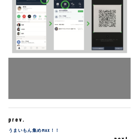
prev.
うまいもん集めMAX！！
next.